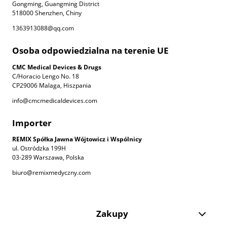
Gongming, Guangming District
518000 Shenzhen, Chiny
1363913088@qq.com
Osoba odpowiedzialna na terenie UE
CMC Medical Devices & Drugs
C/Horacio Lengo No. 18
CP29006 Malaga, Hiszpania
info@cmcmedicaldevices.com
Importer
REMIX Spółka Jawna Wójtowicz i Wspólnicy
ul. Ostródzka 199H
03-289 Warszawa, Polska
biuro@remixmedyczny.com
Zakupy