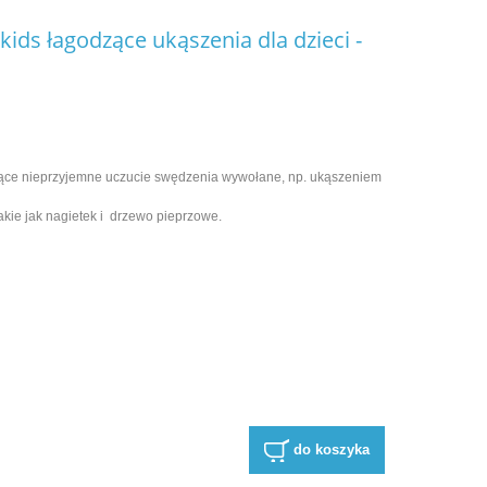
 kids łagodzące ukąszenia dla dzieci -
zące nieprzyjemne uczucie swędzenia wywołane, np. ukąszeniem
akie jak nagietek i drzewo pieprzowe.
do koszyka