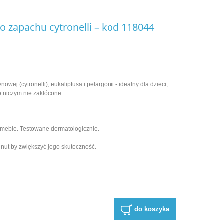
 o zapachu cytronelli – kod 118044
owej (cytronelli), eukaliptusa i pelargonii - idealny dla dzieci,
o niczym nie zakłócone.
b meble. Testowane dermatologicznie.
inut by zwiększyć jego skuteczność.
do koszyka