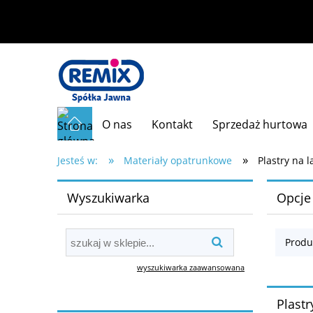
O nas
Kontakt
Sprzedaż hurtowa
»
»
Jesteś w:
Materiały opatrunkowe
Plastry na l
Wyszukiwarka
Opcje
Produ
wyszukiwarka zaawansowana
Plastr