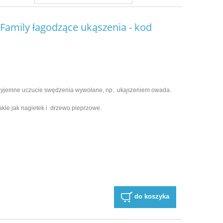
z Family łagodzące ukąszenia - kod
rzyjemne uczucie swędzenia wywołane, np.. ukąszeniem owada.
akie jak nagietek i drzewo pieprzowe.
do koszyka