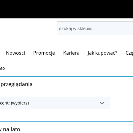
Nowości
Promocje
Kariera
Jak kupować?
Czę
ato
 przeglądania
cent: (wybierz)
y na lato